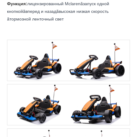
Функция:
лицензированный Mclarenãзапуск одной
кнопкойãвперед и назадãвысокая низкая скорость
ãтормозной ленточный свет