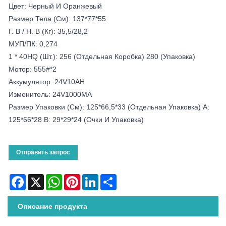
Цвет: Черный И Оранжевый
Размер Тела (см): 137*77*55
Г. В / Н. В (кг): 35,5/28,2
МУП/ПК: 0,274
1 * 40HQ (шт.): 256 (отдельная Коробка) 280 (упаковка)
Мотор: 555#*2
Аккумулятор: 24V10AH
Изменитель: 24V1000MA
Размер Упаковки (см): 125*66,5*33 (отдельная Упаковка) A:
125*66*28 B: 29*29*24 (очки И Упаковка)
Отправить запрос
Facebook
X
WhatsApp
Pinterest
LinkedIn
Share
Описание продукта